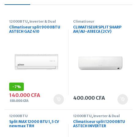
12000BTU
,
Inverter & Dual
Climatiseur
Inverter
Climatiseur split 9000BTU
CLIMATISEUR SPLIT SHARP
ASTECH GAZ 410
AH/AU-A18ECA (2CV)
-
7%
140.000
CFA
400.000
CFA
150.000
CFA
12000BTU
12000BTU
,
Inverter & Dual
Inverter
Split MAX 12000 BTU 1,5 CV
Climatiseur split 12000BTU
new max TRH
ASTECH INVERTER