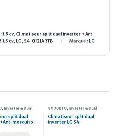
 :
1.5 cv
,
Climatiseur split dual inverter + Art
 1.5 cv
,
LG
,
S4-Q12JARTB
Marque :
LG
U
,
Inverter & Dual
9000BTU
,
Inverter & Dual
Inverter
eur split dual
Climatiseur split dual
r+Anti mosquito
inverter LG S4-
18KL28E 2cv
Q09WAQAL 1 CV