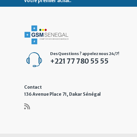
votre premier achat
.
Des Questions ? appelez nous 24/7!
+221 77 780 55 55
Contact
136 Avenue Place 71, Dakar Sénégal