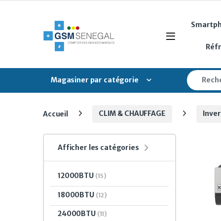
Skip to navigation
Skip to content
Smartp
Open
Réf
Search fo
Magasiner par catégorie
Accueil
CLIM & CHAUFFAGE
Inver
Afficher les catégories
12000BTU
(15)
18000BTU
(12)
24000BTU
(11)