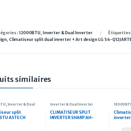
égories :
12000BTU
,
Inverter & Dual Inverter
Étiquettes
ign
,
Climatiseur split dual inverter + Art design LG S4-Q12JARTB
uits similaires
BTU
,
Inverter & Dual
Inverter & Dual Inverter
18000BT
r
Inverter
iseur split
CLIMATISEUR SPLIT
Climatis
BTU ASTECH
INVERTER SHARP AH-
inverte
TER
X12SEV (1.5CV)
LG S4-Q