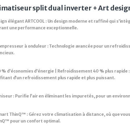
imatiseur split dual inverter + Art desi
ign élégant ARTCOOL : Un design moderne et raffiné qui s’intè
rant une performance exceptionnelle.
ompresseur à onduleur : Technologie avancée pour un refroidiss
encieux.
0 % d’économies d’énergie | Refroidissement 40 % plus rapide 
fitant d’un refroidissement plus rapide et plus puissant.
oniseur : Purifie l’air en éliminant les impuretés, pour un enviro
mart ThinQ™ : Gérez votre climatisation à distance, où que vous
nQ™ pour un confort optimal.