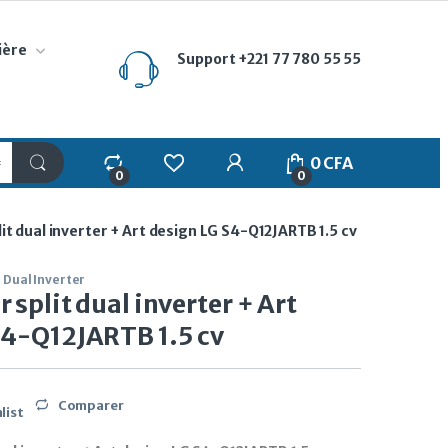
ière
Support
+221 77 780 55 55
My Account
0
CFA
0
0
it dual inverter + Art design LG S4-Q12JARTB 1.5 cv
 Dual Inverter
 split dual inverter + Art
S4-Q12JARTB 1.5 cv
Comparer
list