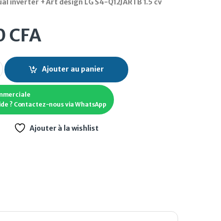
ual inverter + Art design LG S4-Q12JARTB 1.5 cv
0
CFA
ual inverter + Art design LG S4-Q12JARTB 1.5 cv quantity
Ajouter au panier
mmerciale
ide ? Contactez-nous via WhatsApp
Ajouter à la wishlist