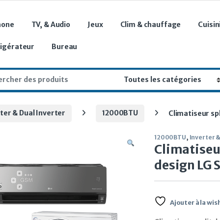
hone
TV, & Audio
Jeux
Clim & chauffage
Cuisin
rigérateur
Bureau
r:
ter & Dual Inverter
12000BTU
Climatiseur spl
12000BTU
,
Inverter &
Climatiseur
design LG 
Ajouter à la wish