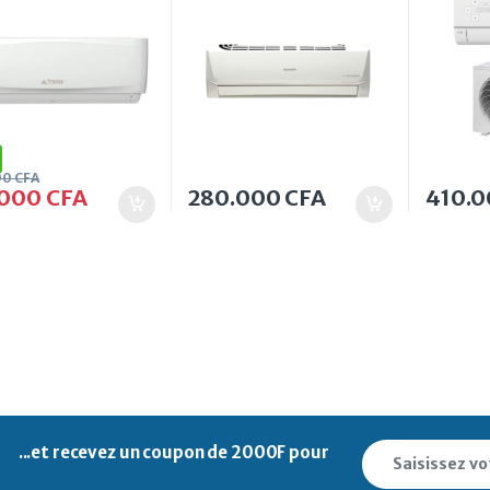
00
CFA
.000
CFA
280.000
CFA
410.
...et recevez un
coupon de 2000F pour