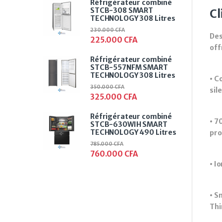
Réfrigérateur combiné
STCB-308 SMART
Cl
TECHNOLOGY 308 Litres
230.000
CFA
Des
225.000
CFA
off
Réfrigérateur combiné
STCB-557NFM SMART
TECHNOLOGY 308 Litres
• C
350.000
CFA
sil
325.000
CFA
Réfrigérateur combiné
• 7
STCB-630WIH SMART
TECHNOLOGY 490 Litres
pro
785.000
CFA
760.000
CFA
• I
• S
Thi