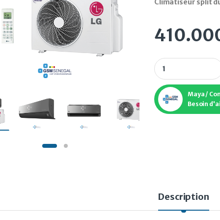
Climatiseur split d
410.00
Climatiseur split d
Maya / Co
Besoin d'a
Description