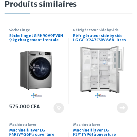
Produits similaires
Sèche Linge
Réfrigérateur Side by Side
Sèche linge LG RH90V9PV8N
Réfrigérateur side by side
9 kg chargement frontale
LG GC-X247CSBV 668 Litres
distributeur d’eau et de
glaçon intégré
575.000
CFA
Machine à laver
Machine à laver
Machine à laver LG
Machine à laver LG
F4R3VYG6P à ouverture
F2Y1TYP6J à ouverture