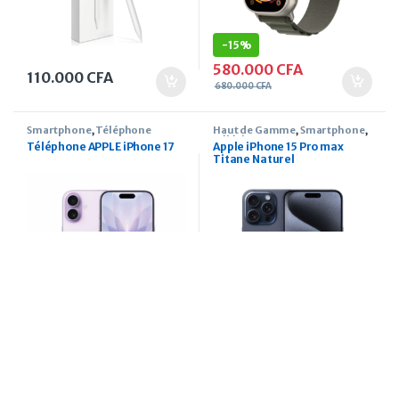
-
15%
580.000
CFA
110.000
CFA
680.000
CFA
Smartphone
,
Téléphone
Haut de Gamme
,
Smartphone
,
Téléphone
Téléphone APPLE iPhone 17
Apple iPhone 15 Pro max
Titane Naturel
850.000
CFA
–
650.000
CFA
Plage de pri
1.300.000
CFA
Ce produit a plusieurs variati