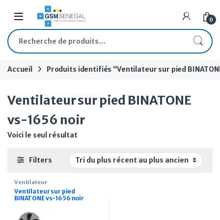
Skip to navigation
Skip to content
Open
0
Recherche pour :
Accueil
Produits identifiés “Ventilateur sur pied BINATON
Ventilateur sur pied BINATONE
vs-1656 noir
Voici le seul résultat
Filters
Ventilateur
Ventilateur sur pied
BINATONE vs-1656 noir