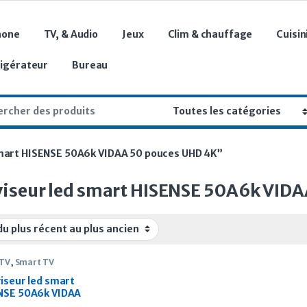
hone
TV, & Audio
Jeux
Clim & chauffage
Cuisin
rigérateur
Bureau
r:
 smart HISENSE 50A6k VIDAA 50 pouces UHD 4K”
viseur led smart HISENSE 50A6k VID
 TV
,
Smart TV
iseur led smart
NSE 50A6k VIDAA
ouces UHD 4K