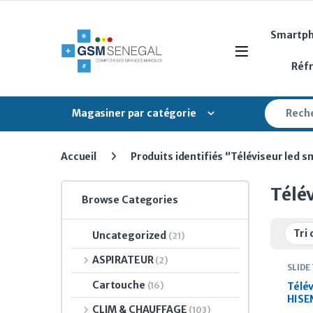
Skip to navigation
Skip to content
Smartp
Open
Réf
Search fo
Magasiner par catégorie
Accueil
Produits identifiés “Téléviseur led
Télé
Browse Categories
Uncategorized
(21)
ASPIRATEUR
(2)
SLIDE
Cartouche
(16)
Télév
HISE
CLIM & CHAUFFAGE
(103)
50 p