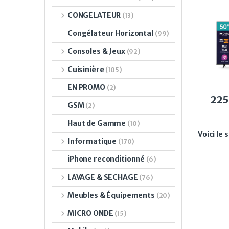
CONGELATEUR
(13)
Congélateur Horizontal
(99)
Consoles & Jeux
(92)
Cuisinière
(105)
EN PROMO
(2)
22
GSM
(2)
Haut de Gamme
(10)
Voici le 
Informatique
(170)
iPhone reconditionné
(6)
LAVAGE & SECHAGE
(76)
Meubles & Équipements
(20)
MICRO ONDE
(15)