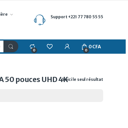
ière
Support
+221 77 780 55 55
My Account
0
CFA
0
0
AA 50 pouces UHD 4K
Voici le seul résultat