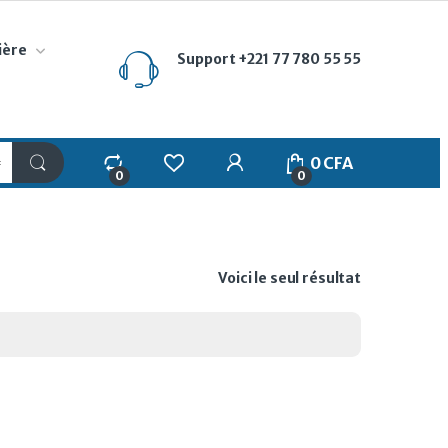
ière
Support
+221 77 780 55 55
My Account
0
CFA
0
0
Voici le seul résultat