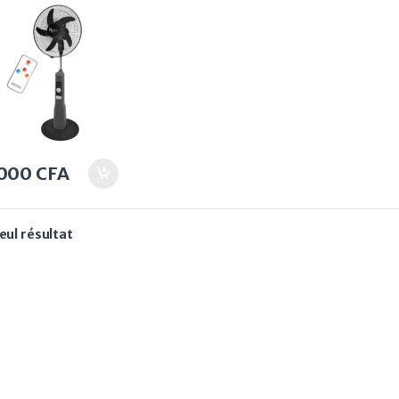
commande 18”
.000
CFA
seul résultat