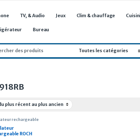
hone
TV, & Audio
Jeux
Clim & chauffage
Cuisin
rigérateur
Bureau
r:
-918RB
lateur rechargeable
ilateur
argeable ROCH
918RB avec