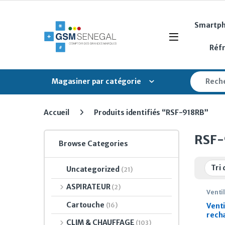
Skip to navigation
Skip to content
Smartp
Open
Réf
Search fo
Magasiner par catégorie
Accueil
Produits identifiés “RSF-918RB”
RSF
Browse Categories
Uncategorized
(21)
ASPIRATEUR
(2)
Venti
Cartouche
(16)
Vent
rech
CLIM & CHAUFFAGE
(103)
RSF-