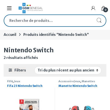
Skip to navigation
Skip to content
Open
0
Recherche pour :
Accueil
Produits identifiés “Nintendo Switch”
Nintendo Switch
Trié du plus récent au plus ancien
2 résultats affichés
Filters
FIFA
,
Jeux
Accessoire Jeux
,
Manettes
Fifa 23 Nintendo Switch
Manette Nintendo Switch