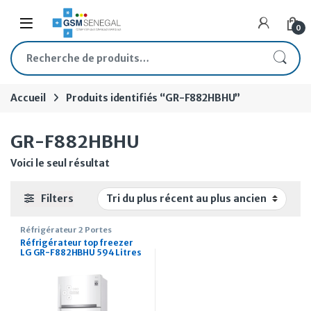
Skip to navigation
Skip to content
Open
0
Recherche pour :
Accueil
Produits identifiés “GR-F882HBHU”
GR-F882HBHU
Voici le seul résultat
Filters
Réfrigérateur 2 Portes
Réfrigérateur top freezer
LG GR-F882HBHU 594 Litres
distributeur d’eau et à
glaçon intégré