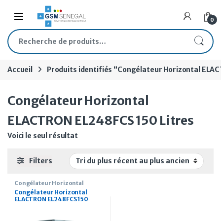
Skip to navigation
Skip to content
Open
0
Recherche pour :
Accueil
Produits identifiés “Congélateur Horizontal ELA
Congélateur Horizontal
ELACTRON EL248FCS 150 Litres
Voici le seul résultat
Filters
Congélateur Horizontal
Congélateur Horizontal
ELACTRON EL248FCS 150
Litres