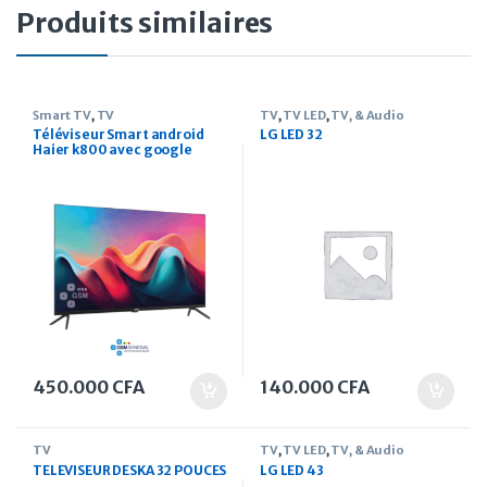
Produits similaires
Smart TV
,
TV
TV
,
TV LED
,
TV, & Audio
Téléviseur Smart android
LG LED 32
Haier k800 avec google
assistant 75 pouces
450.000
CFA
140.000
CFA
TV
TV
,
TV LED
,
TV, & Audio
TELEVISEUR DESKA 32 POUCES
LG LED 43