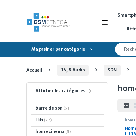
Skip to navigation
Skip to content
Smartp
Open
Réf
Search fo
Magasiner par catégorie
Accueil
TV, & Audio
SON
home
Afficher les catégories
barre de son
(5)
Hifi
(22)
home
Home
home cinema
(5)
LHD6