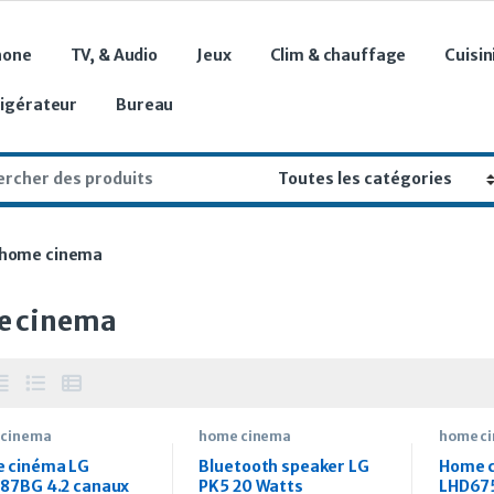
hone
TV, & Audio
Jeux
Clim & chauffage
Cuisin
rigérateur
Bureau
r:
home cinema
 cinema
 cinema
home cinema
home c
 cinéma LG
Bluetooth speaker LG
Home 
87BG 4.2 canaux
PK5 20 Watts
LHD675