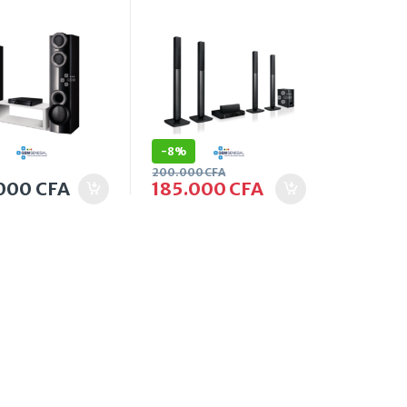
0 Watts
et 1000 Watts
-
8%
200.000
CFA
.000
CFA
185.000
CFA