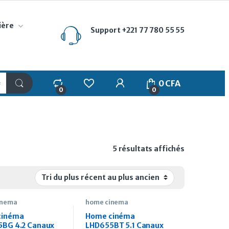
ière
Support
+221 77 780 55 55
My Account
0
CFA
0
0
Trié du plus
5 résultats affichés
inema
home cinema
cinéma
Home cinéma
BG 4.2 Canaux
LHD655BT 5.1 Canaux