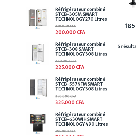
Réfrigérateur combiné
STCB-305M SMART
TECHNOLOGY 270 Litres
185
210.000
CFA
200.000
CFA
Réfrigérateur combiné
5 résult
STCB-308 SMART
TECHNOLOGY 308 Litres
230.000
CFA
225.000
CFA
Réfrigérateur combiné
STCB-557NFM SMART
TECHNOLOGY 308 Litres
350.000
CFA
325.000
CFA
Réfrigérateur combiné
STCB-630WIH SMART
TECHNOLOGY 490 Litres
785.000
CFA