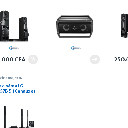
0 Watts
et 100
5.000
CFA
250
 cinema
,
SON
 cinéma LG
57B 5.1 Canaux et
Watts