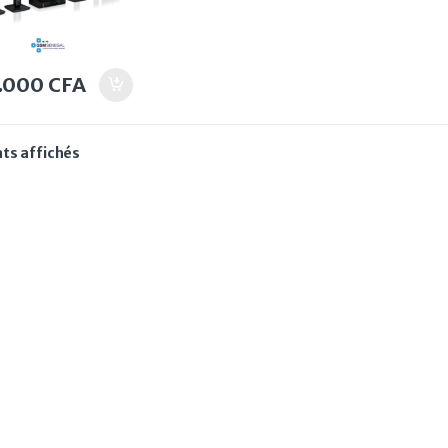
.000
CFA
Trié du plus récent au plus ancien
ats affichés