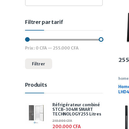
1 25
Filtrer par tarif
Prix :
0 CFA
—
255.000 CFA
Prix min
Prix max
25
Filtrer
home
Produits
Home
LHD4
330 
Réfrigérateur combiné
STCB-304M SMART
TECHNOLOGY 255 Litres
210.000
CFA
200.000
CFA