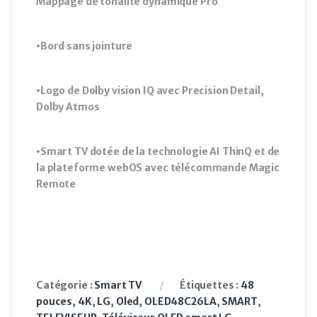
Mappage de tonalité dynamique Pro
•Bord sans jointure
•Logo de Dolby vision IQ avec Precision Detail,
Dolby Atmos
•Smart TV dotée de la technologie AI ThinQ et de
la plateforme webOS avec télécommande Magic
Remote
Catégorie :
Smart TV
Étiquettes :
48
pouces
,
4K
,
LG
,
Oled
,
OLED48C26LA
,
SMART
,