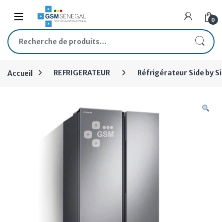
Skip to navigation
Skip to content
Open
0
Recherche pour :
Accueil
REFRIGERATEUR
Réfrigérateur Side by S