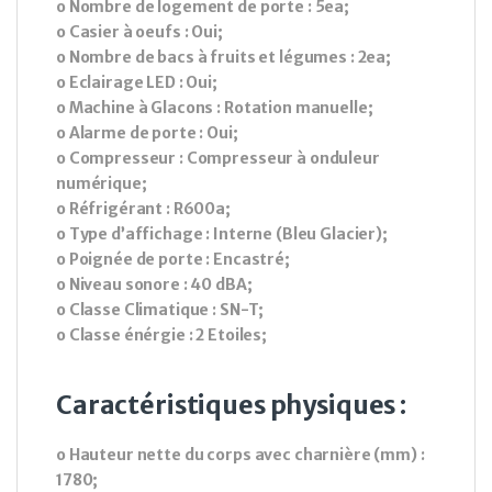
o Nombre de logement de porte : 5ea;
o Casier à oeufs : Oui;
o Nombre de bacs à fruits et légumes : 2ea;
o Eclairage LED : Oui;
o Machine à Glacons : Rotation manuelle;
o Alarme de porte : Oui;
o Compresseur : Compresseur à onduleur
numérique;
o Réfrigérant : R600a;
o Type d’affichage : Interne (Bleu Glacier);
o Poignée de porte : Encastré;
o Niveau sonore : 40 dBA;
o Classe Climatique : SN-T;
o Classe énérgie : 2 Etoiles;
Caractéristiques physiques :
o Hauteur nette du corps avec charnière (mm) :
1780;