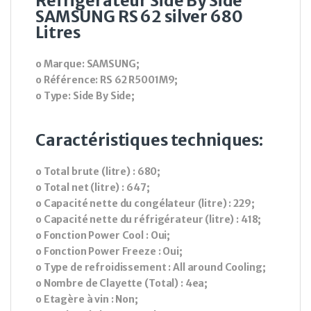
Réfrigérateur Side By Side
SAMSUNG RS 62 silver 680
Litres
o Marque: SAMSUNG;
o Référence: RS 62 R5001M9;
o Type: Side By Side;
Caractéristiques techniques:
o Total brute (litre) : 680;
o Total net (litre) : 647;
o Capacité nette du congélateur (litre) : 229;
o Capacité nette du réfrigérateur (litre) : 418;
o Fonction Power Cool : Oui;
o Fonction Power Freeze : Oui;
o Type de refroidissement : All around Cooling;
o Nombre de Clayette (Total) : 4ea;
o Etagère à vin : Non;