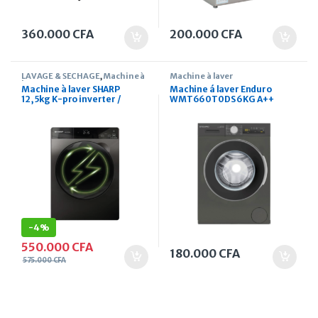
360.000
CFA
200.000
CFA
LAVAGE & SECHAGE
,
Machine à
Machine à laver
laver
Machine à laver SHARP
Machine á laver Enduro
12,5kg K-pro inverter /
WMT660T0DS 6KG A++
premium model
-
4%
550.000
CFA
180.000
CFA
575.000
CFA