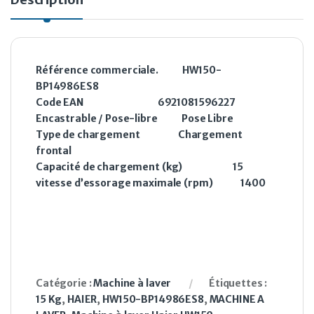
Référence commerciale. HW150-
BP14986ES8
Code EAN 6921081596227
Encastrable / Pose-libre Pose Libre
Type de chargement Chargement
frontal
Capacité de chargement (kg) 15
vitesse d’essorage maximale (rpm) 1400
Catégorie :
Machine à laver
Étiquettes :
15 Kg
,
HAIER
,
HW150-BP14986ES8
,
MACHINE A