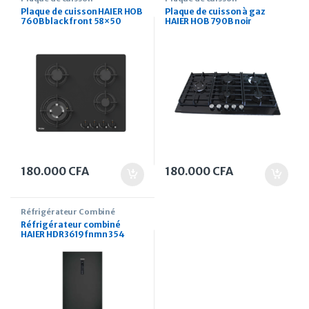
Plaque de cuisson HAIER HOB
Plaque de cuisson à gaz
760B black front 58×50
HAIER HOB 790B noir
180.000
CFA
180.000
CFA
Réfrigérateur Combiné
Réfrigérateur combiné
HAIER HDR3619fnmn 354
Litres noir