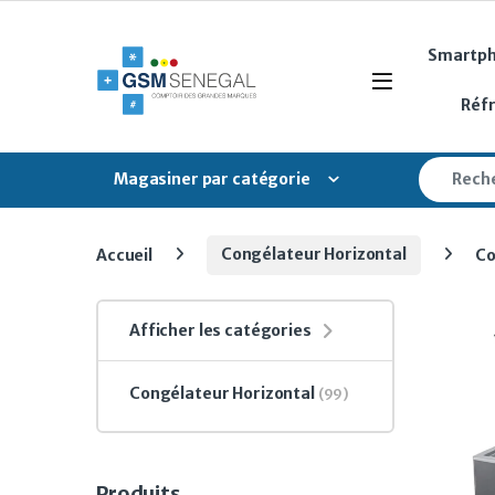
Skip to navigation
Skip to content
Smartp
Open
Réf
Search fo
Magasiner par catégorie
Accueil
Congélateur Horizontal
Co
Afficher les catégories
Congélateur Horizontal
(99)
Produits