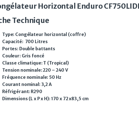
ngélateur Horizontal Enduro CF750LIDD
che Technique
Type
:
Congélateur horizontal (coffre)
Capacité
:
700 Litres
Portes
:
Double battants
Couleur:
Gris foncé
Classe climatique:
T (Tropical)
Tension nominale:
220 – 240 V
Fréquence nominale:
50 Hz
Courant nominal:
3,2 A
Réfrigérant:
R290
Dimensions (L x P x H):
170 x 72 x83,5 cm