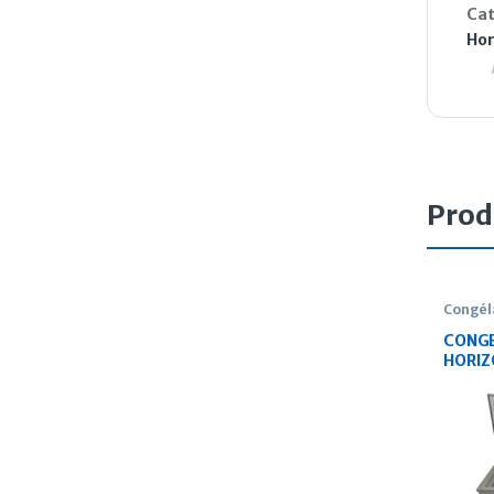
Cat
Hor
Prod
Congél
CONG
HORIZ
CH28