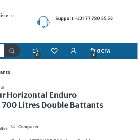
ière
Support
+221 77 780 55 55
My Account
0
CFA
0
0
tants
tal
r Horizontal Enduro
700 Litres Double Battants
Comparer
list