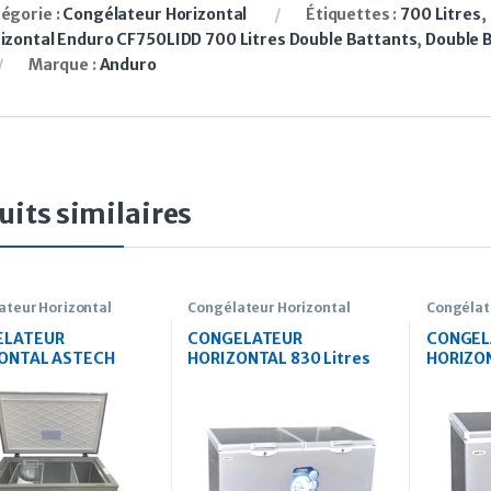
égorie :
Congélateur Horizontal
Étiquettes :
700 Litres
,
izontal Enduro CF750LIDD 700 Litres Double Battants
,
Double 
Marque :
Anduro
uits similaires
ateur Horizontal
Congélateur Horizontal
Congélat
ELATEUR
CONGELATEUR
CONGEL
ONTAL ASTECH
HORIZONTAL 830 Litres
HORIZO
0
ASTECH
LITRES