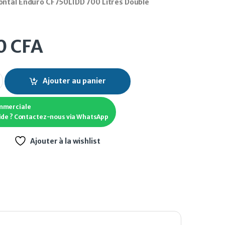
ontal Enduro CF750LIDD 700 Litres Double
0
CFA
ntal Enduro CF750LIDD 700 Litres Double Battants quantity
Ajouter au panier
mmerciale
ide ? Contactez-nous via WhatsApp
Ajouter à la wishlist