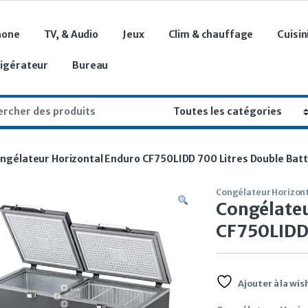
hone
TV, & Audio
Jeux
Clim & chauffage
Cuisin
rigérateur
Bureau
r:
ngélateur Horizontal Enduro CF750LIDD 700 Litres Double Bat
Congélateur Horizon
Congélateu
CF750LIDD 
Ajouter à la wish