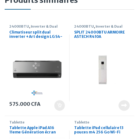
24000BTU
,
Inverter & Dual
24000BTU
,
Inverter & Dual
Inverter
Inverter
Climatiseur split dual
SPLIT 24000BTU ARMOIRE
inverter + Art design LG S4-
ASTECH R410A
Q24K2RJD 2.5/3 cv
575.000
CFA
Tablette
Tablette
Tablette Apple iPad A16
Tablette iPad cellulaire 13
11eme Génération écran
pouces m4 256 Go Wi-Fi
rétina 11 pouces 128 Go Wi-FI