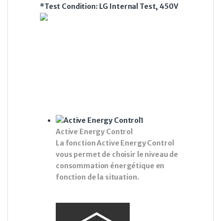
*Test Condition: LG Internal Test, 450V
Installation simple et
rapide
Les climatiseurs LG sont conçus pour
être pratiques et faciles à installer
quelque soit l’environnement et les
conditions d’installation. Vous pouvez
ainsi économiser du temps et de la
main-d’œuvre.
Active Energy Control
La fonction Active Energy Control
vous permet de choisir le niveau de
consommation énergétique en
fonction de la situation.