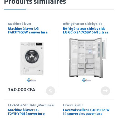
Produits similaires
Machine à laver
Réfrigérateur Side by Side
Machine à laver LG
Réfrigérateur side by side
F4R3TYG3W à ouverture
LG GC-X247CSBV 668 Litres
frontale 8 kg
distributeur d’eau et de
glaçon intégré
340.000
CFA
LAVAGE & SECHAGE
,
Machine à
Lave vaisselle
laver
Machine à laver LG
Lave vaisselles LG DFB512FW
F2Y1HYP6J à ouverture
14 couvercles ouverture
frontale 7 kg finition noir
frontale