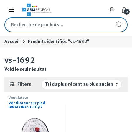
Skip to navigation
Skip to content
Open
0
Recherche pour :
Accueil
Produits identifiés “vs-1692”
vs-1692
Voici le seul résultat
Filters
Ventilateur
Ventilateur sur pied
BINATONE vs-1692