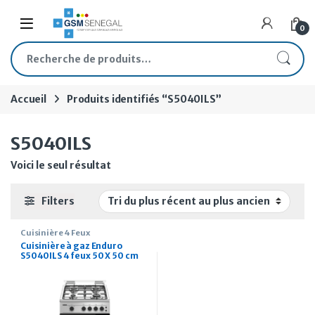
Skip to navigation
Skip to content
Open
0
Recherche pour :
Accueil
Produits identifiés “S5040ILS”
S5040ILS
Voici le seul résultat
Filters
Cuisinière 4 Feux
Cuisinière à gaz Enduro
S5040ILS 4 feux 50 X 50 cm