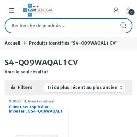
Skip to navigation
Skip to content
Open
0
Recherche pour :
Accueil
Produits identifiés “S4-Q09WAQAL 1 CV”
S4-Q09WAQAL 1 CV
Voici le seul résultat
Filters
9000BTU
,
Inverter & Dual
Inverter
Climatiseur split dual
inverter LG S4-Q09WAQAL 1
CV