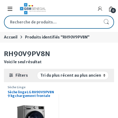
Skip to navigation
Skip to content
Open
0
Recherche pour :
Accueil
Produits identifiés “RH90V9PV8N”
RH90V9PV8N
Voici le seul résultat
Filters
Sèche Linge
Sèche linge LG RH90V9PV8N
9 kg chargement frontale