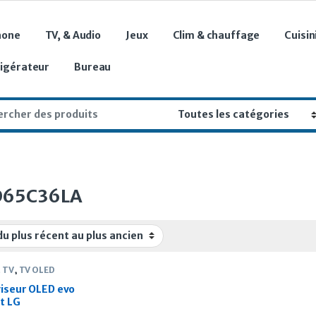
hone
TV, & Audio
Jeux
Clim & chauffage
Cuisin
rigérateur
Bureau
r:
D65C36LA
 TV
,
TV OLED
viseur OLED evo
t LG
65C36LA 65