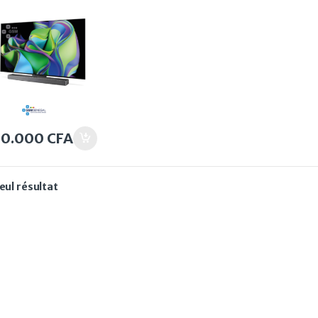
es 4K
50.000
CFA
seul résultat