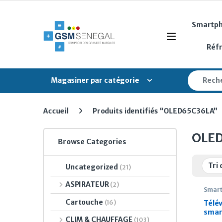
Skip to navigation
Skip to content
Smartp
Open
Réf
Search fo
Magasiner par catégorie
Accueil
Produits identifiés “OLED65C36LA”
OLE
Browse Categories
Uncategorized
(21)
ASPIRATEUR
(2)
Smart
Cartouche
(16)
Télé
smar
CLIM & CHAUFFAGE
(103)
OLED