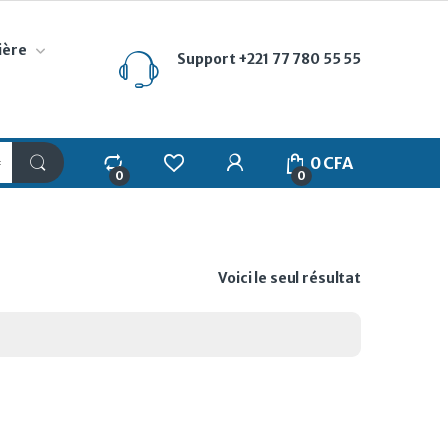
ière
Support
+221 77 780 55 55
My Account
0
CFA
0
0
Voici le seul résultat