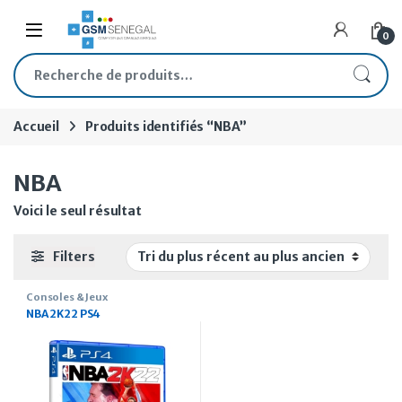
Skip to navigation
Skip to content
Open
0
Recherche pour :
Accueil
Produits identifiés “NBA”
NBA
Voici le seul résultat
Filters
Consoles & Jeux
NBA 2K22 PS4