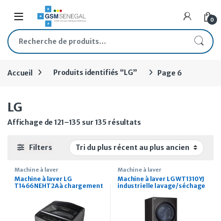
Skip to navigation
Skip to content
Open
0
Recherche pour :
Accueil
Produits identifiés “LG”
Page 6
LG
Trié du plus récent au 
Affichage de 121–135 sur 135 résultats
Filters
Machine à laver
Machine à laver
Machine à laver LG
Machine à laver LG WT1310YJ
T1466NEHT2A à chargement
industrielle lavage/séchage
par le haut 14kg
13/10kg