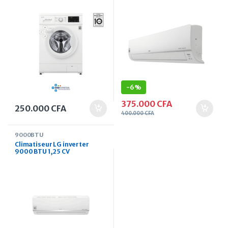
frontal 6 kg
-
6%
375.000
CFA
250.000
CFA
400.000
CFA
9000BTU
Climatiseur LG inverter
9000 BTU 1,25 CV