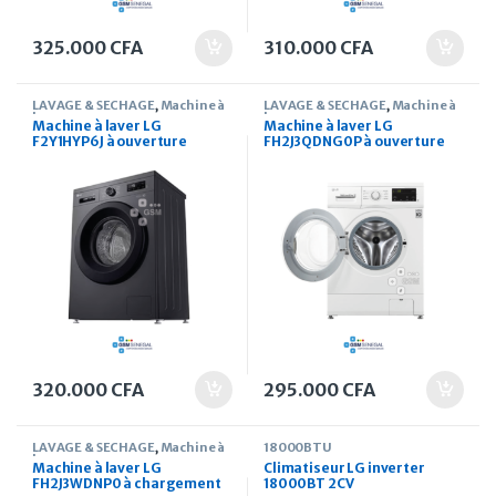
325.000
CFA
310.000
CFA
LAVAGE & SECHAGE
,
Machine à
LAVAGE & SECHAGE
,
Machine à
laver
laver
Machine à laver LG
Machine à laver LG
F2Y1HYP6J à ouverture
FH2J3QDNG0P à ouverture
frontale 7 kg finition noir
frontale 7 kg
moyen
320.000
CFA
295.000
CFA
LAVAGE & SECHAGE
,
Machine à
18000BTU
laver
Machine à laver LG
Climatiseur LG inverter
FH2J3WDNP0 à chargement
18000BT 2CV