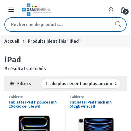
Skip to navigation
Skip to content
Open
0
Recherche pour :
Accueil
Produits identifiés “iPad”
iPad
Trié du plus récent au plus ancien
9 résultats affichés
Filters
Tablette
Tablette
Tablette iPad 11 pouces m4
Tablette iPad 11inch m4
256 Go cellule wifi
512gb wifi cell