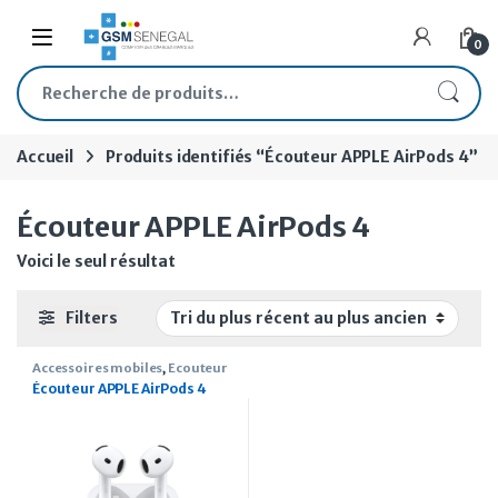
Skip to navigation
Skip to content
Open
0
Recherche pour :
Accueil
Produits identifiés “Écouteur APPLE AirPods 4”
Écouteur APPLE AirPods 4
Voici le seul résultat
Filters
Accessoires mobiles
,
Ecouteur
Écouteur APPLE AirPods 4