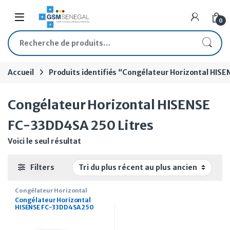
Skip to navigation
Skip to content
Open
0
Recherche pour :
Accueil
Produits identifiés “Congélateur Horizontal HIS
Congélateur Horizontal HISENSE
FC-33DD4SA 250 Litres
Voici le seul résultat
Filters
Congélateur Horizontal
Congélateur Horizontal
HISENSE FC-33DD4SA 250
Litres