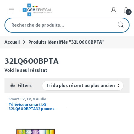
Skip to navigation
Skip to content
Open
0
Recherche pour :
Accueil
Produits identifiés “32LQ600BPTA”
32LQ600BPTA
Voici le seul résultat
Filters
Smart TV
,
TV, & Audio
Téléviseur smart LG
32LQ600BPTA 32 pouces