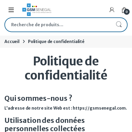
Skip to navigation
Skip to content
Open
0
Recherche pour :
Accueil
Politique de confidentialité
Politique de
confidentialité
Qui sommes-nous ?
L’adresse de notre site Web est : https://gsmsenegal.com.
Utilisation des données
personnelles collectées